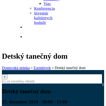
Viac
Konferencia
Inventár
kultúrnych
hodnôt
Galéria
umelcov
Kontakty
Detský tanečný dom
Domovská stránka
»
Események
»
Detský tanečný dom
×
Ez az esemény elmúlt.
Z
Detský tanečný dom
27. december 2024 - 10:00
-
12:00