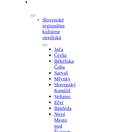
Osvetové
oddelenie
Slovenské
regionálne
kultúrne
strediská
Jača
Čerňa
Békéšska
Čaba
Sarvaš
Mlynky
Slovenský
Komlóš
Veňarec
Ečer
Bánhida
Nové
Mesto
pod
Šiatrom