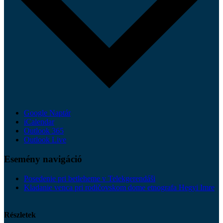
Google Naptár
iCalendar
Outlook 365
Outlook Live
Esemény navigáció
Posedenie pri betleheme v Telekgerendáši
Kladanie venca pri rodičovskom dome etnografa Hegyi Imre
Részletek