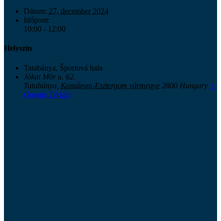
Dátum:
27. december 2024
Időpont:
10:00 - 12:00
Helyszín
Tatabánya, Športová hala
Jókai Mór u. 62.
Tatabánya
,
Komárom-Esztergom vármegye
2800
Hungary
+
Google Térkép