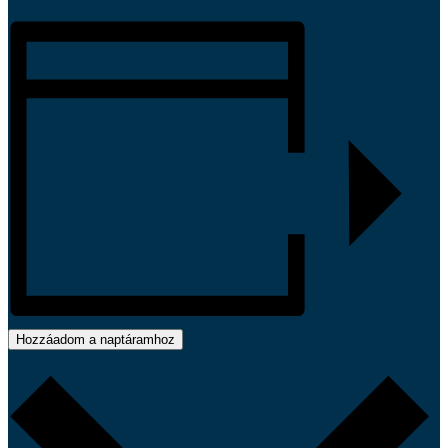
Hozzáadom a naptáramhoz