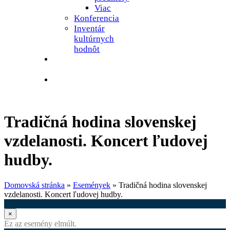
Viac
Konferencia
Inventár
kultúrnych
hodnôt
Galéria
umelcov
Kontakty
Tradičná hodina slovenskej
vzdelanosti. Koncert ľudovej
hudby.
Domovská stránka
»
Események
»
Tradičná hodina slovenskej
vzdelanosti. Koncert ľudovej hudby.
×
Ez az esemény elmúlt.