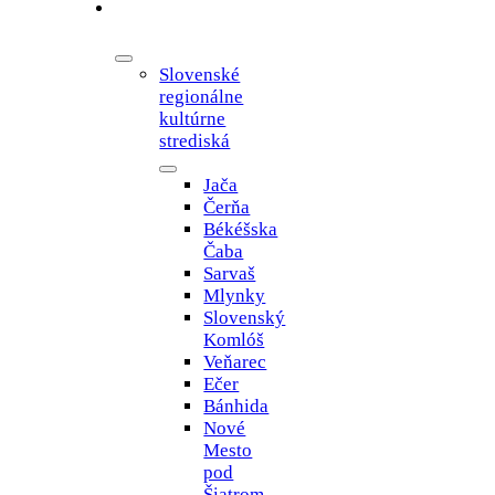
Osvetové
oddelenie
Slovenské
regionálne
kultúrne
strediská
Jača
Čerňa
Békéšska
Čaba
Sarvaš
Mlynky
Slovenský
Komlóš
Veňarec
Ečer
Bánhida
Nové
Mesto
pod
Šiatrom