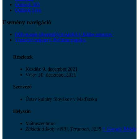
Outlook 365
Outlook Live
Esemény navigáció
Oživovanie slovenských tradícií v Klube seniorov
Vianočné prípravy. Pečieme pupáky.
Részletek
Kezdés:
9. december 2021
Vége:
10. december 2021
Szervező
Ústav kultúry Slovákov v Maďarsku
Helyszín
Mátraszentimre
Základná školy v Níži, Teranoch
,
3235
+ Google Térkép