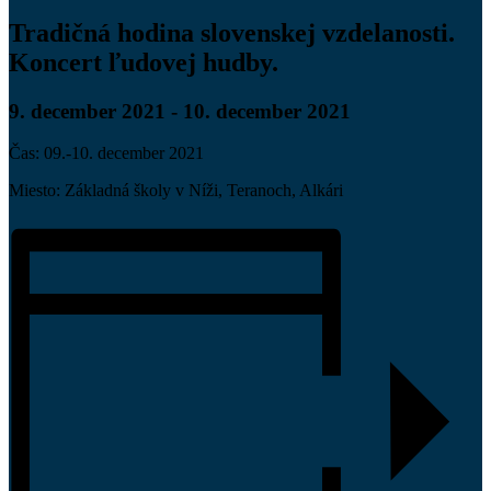
Tradičná hodina slovenskej vzdelanosti.
Koncert ľudovej hudby.
9. december 2021
-
10. december 2021
Čas: 09.-10. december 2021
Miesto: Základná školy v Níži, Teranoch, Alkári