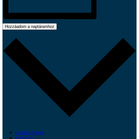
Hozzáadom a naptáramhoz
Google Naptár
iCalendar